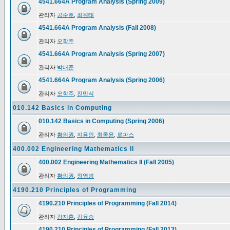
4541.664A Program Analysis (Spring 2009)
관리자
공순호
,
최원태
4541.664A Program Analysis (Fall 2008)
관리자
오학주
4541.664A Program Analysis (Spring 2007)
관리자
박대준
4541.664A Program Analysis (Spring 2006)
관리자
오학주
,
진민식
010.142 Basics in Computing
010.142 Basics in Computing (Spring 2006)
관리자
황의권
,
지용인
,
최종윤
,
로파스
400.002 Engineering Mathematics II
400.002 Engineering Mathematics II (Fall 2005)
관리자
황의권
,
정영범
4190.210 Principles of Programming
4190.210 Principles of Programming (Fall 2014)
관리자
강지훈
,
김윤승
4190.210 Principles of Programming (Fall 2013)