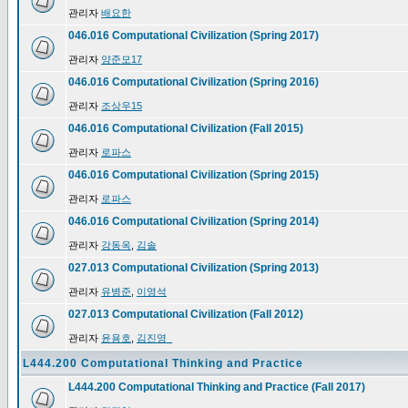
관리자
배요한
046.016 Computational Civilization (Spring 2017)
관리자
양준모17
046.016 Computational Civilization (Spring 2016)
관리자
조상우15
046.016 Computational Civilization (Fall 2015)
관리자
로파스
046.016 Computational Civilization (Spring 2015)
관리자
로파스
046.016 Computational Civilization (Spring 2014)
관리자
강동옥
,
김솔
027.013 Computational Civilization (Spring 2013)
관리자
유병준
,
이영석
027.013 Computational Civilization (Fall 2012)
관리자
윤용호
,
김진영_
L444.200 Computational Thinking and Practice
L444.200 Computational Thinking and Practice (Fall 2017)