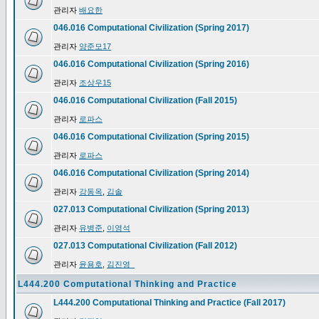
관리자
배요한
046.016 Computational Civilization (Spring 2017)
관리자
양준모17
046.016 Computational Civilization (Spring 2016)
관리자
조상우15
046.016 Computational Civilization (Fall 2015)
관리자
로파스
046.016 Computational Civilization (Spring 2015)
관리자
로파스
046.016 Computational Civilization (Spring 2014)
관리자
강동옥
,
김솔
027.013 Computational Civilization (Spring 2013)
관리자
유병준
,
이영석
027.013 Computational Civilization (Fall 2012)
관리자
윤용호
,
김진영_
L444.200 Computational Thinking and Practice
L444.200 Computational Thinking and Practice (Fall 2017)