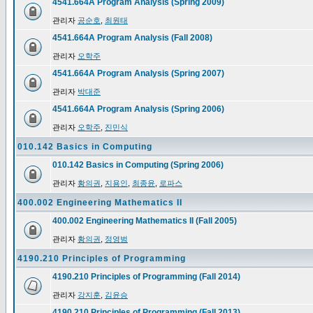
4541.664A Program Analysis (Spring 2009)
관리자
공순호
,
최원태
4541.664A Program Analysis (Fall 2008)
관리자
오학주
4541.664A Program Analysis (Spring 2007)
관리자
박대준
4541.664A Program Analysis (Spring 2006)
관리자
오학주
,
진민식
010.142 Basics in Computing
010.142 Basics in Computing (Spring 2006)
관리자
황의권
,
지용인
,
최종윤
,
로파스
400.002 Engineering Mathematics II
400.002 Engineering Mathematics II (Fall 2005)
관리자
황의권
,
정영범
4190.210 Principles of Programming
4190.210 Principles of Programming (Fall 2014)
관리자
강지훈
,
김윤승
4190.210 Principles of Programming (Fall 2013)