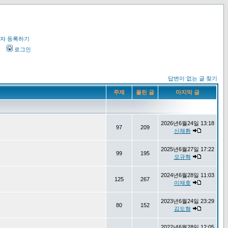
자 등록하기
오
로그인
답변이 없는 글 찾기
주제
올린 글
마지막 글
2026년6월24일 13:18
97
209
신채환
2025년6월27일 17:22
99
195
오규혁
2024년6월28일 11:03
125
267
이재호
2023년6월24일 23:29
80
152
김도형
2022년6월28일 12:05