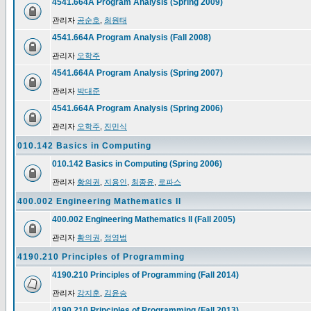
4541.664A Program Analysis (Spring 2009)
관리자
공순호
,
최원태
4541.664A Program Analysis (Fall 2008)
관리자
오학주
4541.664A Program Analysis (Spring 2007)
관리자
박대준
4541.664A Program Analysis (Spring 2006)
관리자
오학주
,
진민식
010.142 Basics in Computing
010.142 Basics in Computing (Spring 2006)
관리자
황의권
,
지용인
,
최종윤
,
로파스
400.002 Engineering Mathematics II
400.002 Engineering Mathematics II (Fall 2005)
관리자
황의권
,
정영범
4190.210 Principles of Programming
4190.210 Principles of Programming (Fall 2014)
관리자
강지훈
,
김윤승
4190.210 Principles of Programming (Fall 2013)