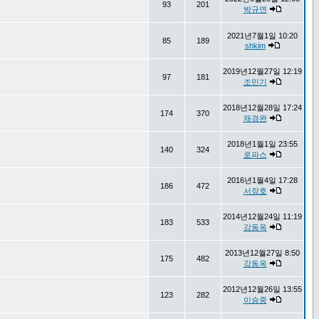
93
201
박규연
2021년7월1일 10:20
85
189
shkim
2019년12월27일 12:19
97
181
조민기
2018년12월28일 17:24
174
370
채경완
2018년1월1일 23:55
140
324
로파스
2016년1월4일 17:28
186
472
서장호
2014년12월24일 11:19
183
533
강동옥
2013년12월27일 8:50
175
482
강동옥
2012년12월26일 13:55
123
282
이승중