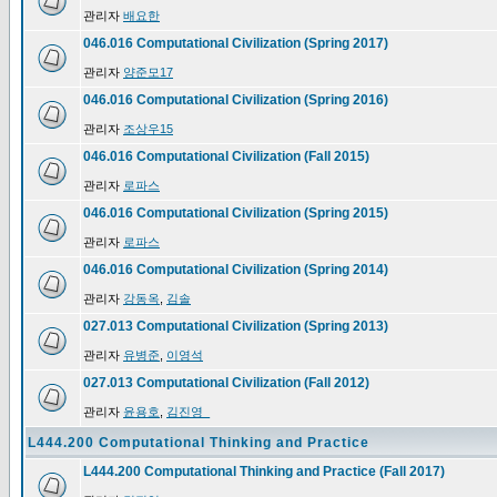
관리자
배요한
046.016 Computational Civilization (Spring 2017)
관리자
양준모17
046.016 Computational Civilization (Spring 2016)
관리자
조상우15
046.016 Computational Civilization (Fall 2015)
관리자
로파스
046.016 Computational Civilization (Spring 2015)
관리자
로파스
046.016 Computational Civilization (Spring 2014)
관리자
강동옥
,
김솔
027.013 Computational Civilization (Spring 2013)
관리자
유병준
,
이영석
027.013 Computational Civilization (Fall 2012)
관리자
윤용호
,
김진영_
L444.200 Computational Thinking and Practice
L444.200 Computational Thinking and Practice (Fall 2017)