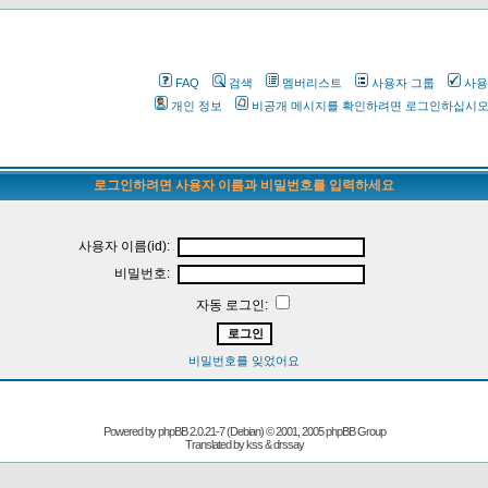
FAQ
검색
멤버리스트
사용자 그룹
사용
개인 정보
비공개 메시지를 확인하려면 로그인하십시
로그인하려면 사용자 이름과 비밀번호를 입력하세요
사용자 이름(id):
비밀번호:
자동 로그인:
비밀번호를 잊었어요
Powered by
phpBB
2.0.21-7 (Debian) © 2001, 2005 phpBB Group
Translated by kss & drssay