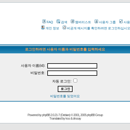
FAQ
검색
멤버리스트
사용자 그룹
사용
개인 정보
비공개 메시지를 확인하려면 로그인하십시
로그인하려면 사용자 이름과 비밀번호를 입력하세요
사용자 이름(id):
비밀번호:
자동 로그인:
비밀번호를 잊었어요
Powered by
phpBB
2.0.21-7 (Debian) © 2001, 2005 phpBB Group
Translated by kss & drssay