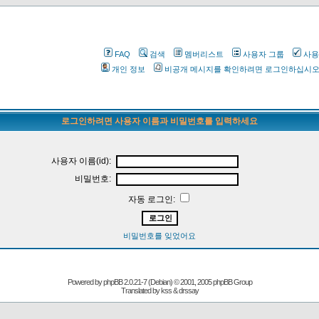
FAQ
검색
멤버리스트
사용자 그룹
사용
개인 정보
비공개 메시지를 확인하려면 로그인하십시
로그인하려면 사용자 이름과 비밀번호를 입력하세요
사용자 이름(id):
비밀번호:
자동 로그인:
비밀번호를 잊었어요
Powered by
phpBB
2.0.21-7 (Debian) © 2001, 2005 phpBB Group
Translated by kss & drssay