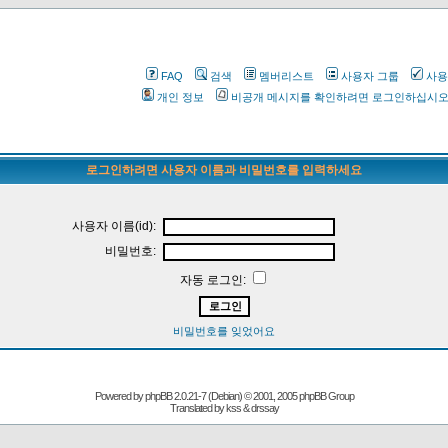
FAQ
검색
멤버리스트
사용자 그룹
사용
개인 정보
비공개 메시지를 확인하려면 로그인하십시
로그인하려면 사용자 이름과 비밀번호를 입력하세요
사용자 이름(id):
비밀번호:
자동 로그인:
비밀번호를 잊었어요
Powered by
phpBB
2.0.21-7 (Debian) © 2001, 2005 phpBB Group
Translated by kss & drssay