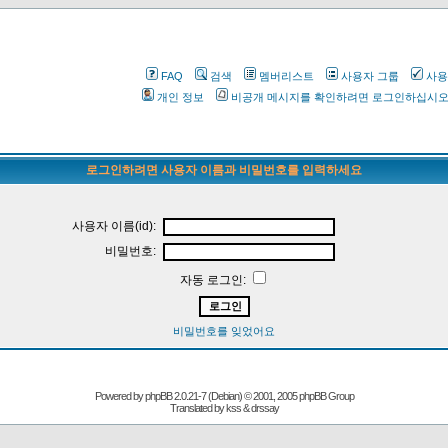
FAQ
검색
멤버리스트
사용자 그룹
사용
개인 정보
비공개 메시지를 확인하려면 로그인하십시
로그인하려면 사용자 이름과 비밀번호를 입력하세요
사용자 이름(id):
비밀번호:
자동 로그인:
비밀번호를 잊었어요
Powered by
phpBB
2.0.21-7 (Debian) © 2001, 2005 phpBB Group
Translated by kss & drssay