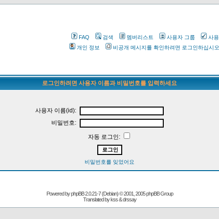
FAQ
검색
멤버리스트
사용자 그룹
사용
개인 정보
비공개 메시지를 확인하려면 로그인하십시
로그인하려면 사용자 이름과 비밀번호를 입력하세요
사용자 이름(id):
비밀번호:
자동 로그인:
비밀번호를 잊었어요
Powered by
phpBB
2.0.21-7 (Debian) © 2001, 2005 phpBB Group
Translated by kss & drssay