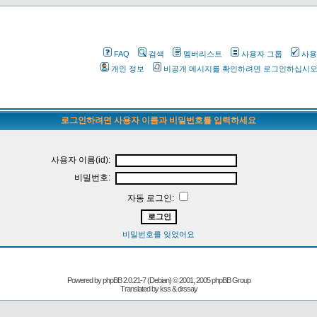
FAQ
검색
멤버리스트
사용자 그룹
사용
개인 정보
비공개 메시지를 확인하려면 로그인하십시
로그인하려면 사용자 이름과 비밀번호를 입력하세요
사용자 이름(id):
비밀번호:
자동 로그인:
비밀번호를 잊었어요
Powered by
phpBB
2.0.21-7 (Debian) © 2001, 2005 phpBB Group
Translated by kss & drssay