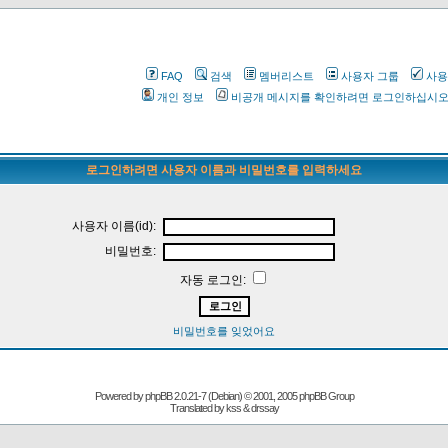
FAQ
검색
멤버리스트
사용자 그룹
사용
개인 정보
비공개 메시지를 확인하려면 로그인하십시
로그인하려면 사용자 이름과 비밀번호를 입력하세요
사용자 이름(id):
비밀번호:
자동 로그인:
비밀번호를 잊었어요
Powered by
phpBB
2.0.21-7 (Debian) © 2001, 2005 phpBB Group
Translated by kss & drssay