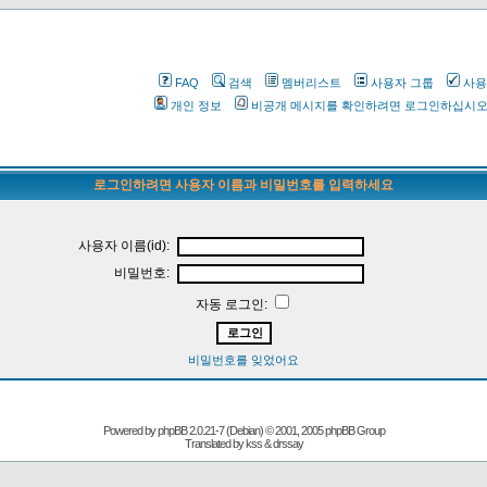
FAQ
검색
멤버리스트
사용자 그룹
사용
개인 정보
비공개 메시지를 확인하려면 로그인하십시
로그인하려면 사용자 이름과 비밀번호를 입력하세요
사용자 이름(id):
비밀번호:
자동 로그인:
비밀번호를 잊었어요
Powered by
phpBB
2.0.21-7 (Debian) © 2001, 2005 phpBB Group
Translated by kss & drssay