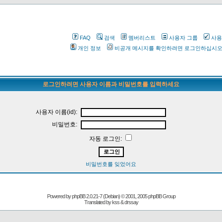
FAQ
검색
멤버리스트
사용자 그룹
사용
개인 정보
비공개 메시지를 확인하려면 로그인하십시
로그인하려면 사용자 이름과 비밀번호를 입력하세요
사용자 이름(id):
비밀번호:
자동 로그인:
비밀번호를 잊었어요
Powered by
phpBB
2.0.21-7 (Debian) © 2001, 2005 phpBB Group
Translated by kss & drssay