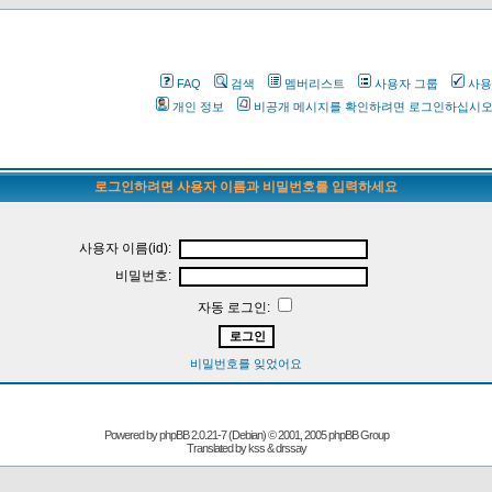
FAQ
검색
멤버리스트
사용자 그룹
사용
개인 정보
비공개 메시지를 확인하려면 로그인하십시
로그인하려면 사용자 이름과 비밀번호를 입력하세요
사용자 이름(id):
비밀번호:
자동 로그인:
비밀번호를 잊었어요
Powered by
phpBB
2.0.21-7 (Debian) © 2001, 2005 phpBB Group
Translated by kss & drssay