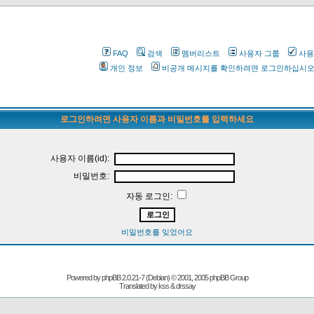
FAQ
검색
멤버리스트
사용자 그룹
사용
개인 정보
비공개 메시지를 확인하려면 로그인하십시
로그인하려면 사용자 이름과 비밀번호를 입력하세요
사용자 이름(id):
비밀번호:
자동 로그인:
비밀번호를 잊었어요
Powered by
phpBB
2.0.21-7 (Debian) © 2001, 2005 phpBB Group
Translated by kss & drssay