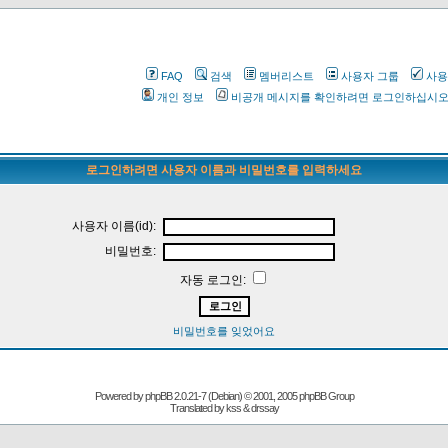
FAQ
검색
멤버리스트
사용자 그룹
사용
개인 정보
비공개 메시지를 확인하려면 로그인하십시
로그인하려면 사용자 이름과 비밀번호를 입력하세요
사용자 이름(id):
비밀번호:
자동 로그인:
비밀번호를 잊었어요
Powered by
phpBB
2.0.21-7 (Debian) © 2001, 2005 phpBB Group
Translated by kss & drssay