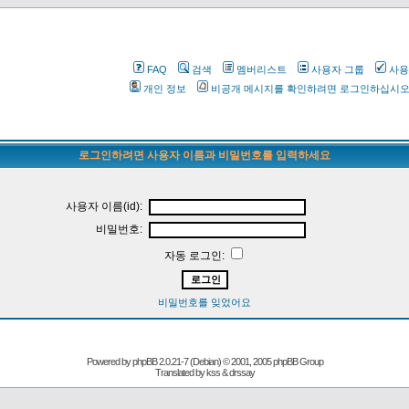
FAQ
검색
멤버리스트
사용자 그룹
사용
개인 정보
비공개 메시지를 확인하려면 로그인하십시
로그인하려면 사용자 이름과 비밀번호를 입력하세요
사용자 이름(id):
비밀번호:
자동 로그인:
비밀번호를 잊었어요
Powered by
phpBB
2.0.21-7 (Debian) © 2001, 2005 phpBB Group
Translated by kss & drssay