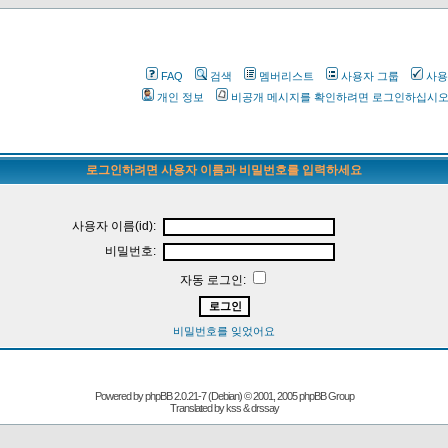
FAQ
검색
멤버리스트
사용자 그룹
사용
개인 정보
비공개 메시지를 확인하려면 로그인하십시
로그인하려면 사용자 이름과 비밀번호를 입력하세요
사용자 이름(id):
비밀번호:
자동 로그인:
비밀번호를 잊었어요
Powered by
phpBB
2.0.21-7 (Debian) © 2001, 2005 phpBB Group
Translated by kss & drssay