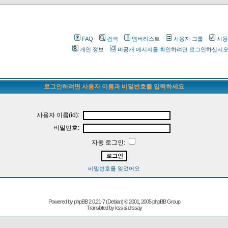
FAQ
검색
멤버리스트
사용자 그룹
사용
개인 정보
비공개 메시지를 확인하려면 로그인하십시
로그인하려면 사용자 이름과 비밀번호를 입력하세요
사용자 이름(id):
비밀번호:
자동 로그인:
비밀번호를 잊었어요
Powered by
phpBB
2.0.21-7 (Debian) © 2001, 2005 phpBB Group
Translated by kss & drssay