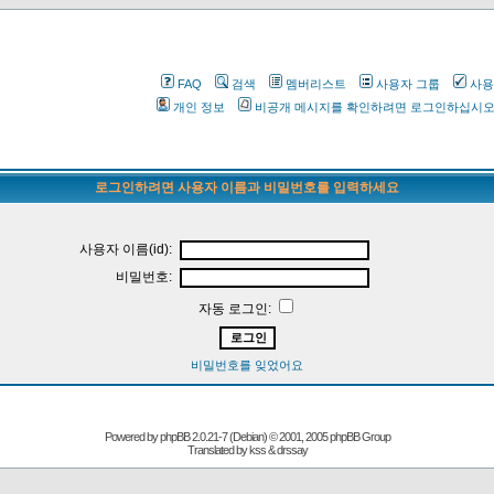
FAQ
검색
멤버리스트
사용자 그룹
사용
개인 정보
비공개 메시지를 확인하려면 로그인하십시
로그인하려면 사용자 이름과 비밀번호를 입력하세요
사용자 이름(id):
비밀번호:
자동 로그인:
비밀번호를 잊었어요
Powered by
phpBB
2.0.21-7 (Debian) © 2001, 2005 phpBB Group
Translated by kss & drssay