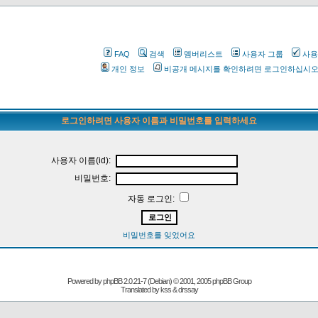
FAQ
검색
멤버리스트
사용자 그룹
사용
개인 정보
비공개 메시지를 확인하려면 로그인하십시
로그인하려면 사용자 이름과 비밀번호를 입력하세요
사용자 이름(id):
비밀번호:
자동 로그인:
비밀번호를 잊었어요
Powered by
phpBB
2.0.21-7 (Debian) © 2001, 2005 phpBB Group
Translated by kss & drssay