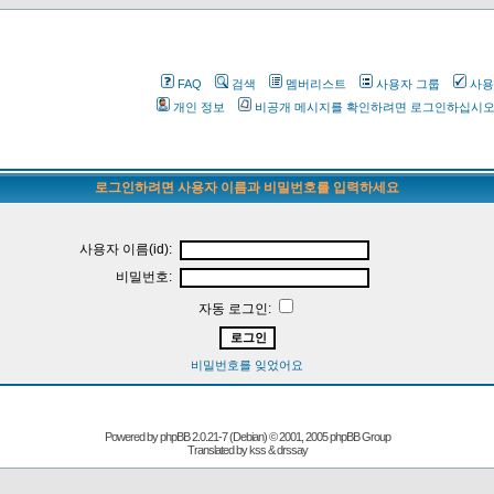
FAQ
검색
멤버리스트
사용자 그룹
사용
개인 정보
비공개 메시지를 확인하려면 로그인하십시
로그인하려면 사용자 이름과 비밀번호를 입력하세요
사용자 이름(id):
비밀번호:
자동 로그인:
비밀번호를 잊었어요
Powered by
phpBB
2.0.21-7 (Debian) © 2001, 2005 phpBB Group
Translated by kss & drssay