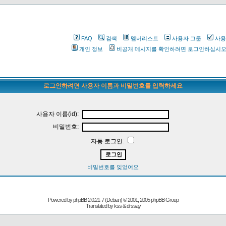
FAQ
검색
멤버리스트
사용자 그룹
사용
개인 정보
비공개 메시지를 확인하려면 로그인하십시
로그인하려면 사용자 이름과 비밀번호를 입력하세요
사용자 이름(id):
비밀번호:
자동 로그인:
비밀번호를 잊었어요
Powered by
phpBB
2.0.21-7 (Debian) © 2001, 2005 phpBB Group
Translated by kss & drssay