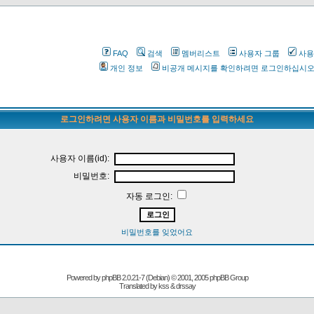
FAQ
검색
멤버리스트
사용자 그룹
사용
개인 정보
비공개 메시지를 확인하려면 로그인하십시
로그인하려면 사용자 이름과 비밀번호를 입력하세요
사용자 이름(id):
비밀번호:
자동 로그인:
비밀번호를 잊었어요
Powered by
phpBB
2.0.21-7 (Debian) © 2001, 2005 phpBB Group
Translated by kss & drssay