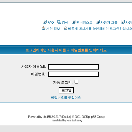
FAQ
검색
멤버리스트
사용자 그룹
사용
개인 정보
비공개 메시지를 확인하려면 로그인하십시
로그인하려면 사용자 이름과 비밀번호를 입력하세요
사용자 이름(id):
비밀번호:
자동 로그인:
비밀번호를 잊었어요
Powered by
phpBB
2.0.21-7 (Debian) © 2001, 2005 phpBB Group
Translated by kss & drssay