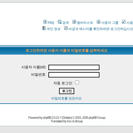
FAQ
검색
멤버리스트
사용자 그룹
사용
개인 정보
비공개 메시지를 확인하려면 로그인하십시
로그인하려면 사용자 이름과 비밀번호를 입력하세요
사용자 이름(id):
비밀번호:
자동 로그인:
비밀번호를 잊었어요
Powered by
phpBB
2.0.21-7 (Debian) © 2001, 2005 phpBB Group
Translated by kss & drssay