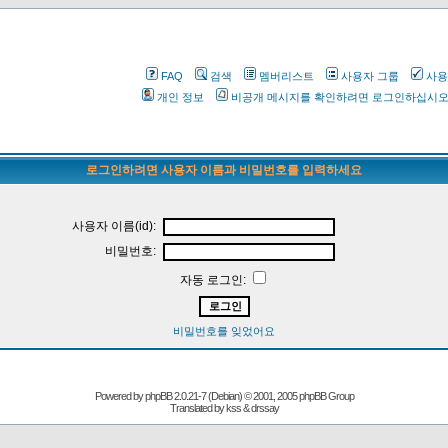
FAQ
검색
멤버리스트
사용자 그룹
사용
개인 정보
비공개 메시지를 확인하려면 로그인하십시
로그인하려면 사용자 이름과 비밀번호를 입력하세요
사용자 이름(id):
비밀번호:
자동 로그인:
비밀번호를 잊었어요
Powered by
phpBB
2.0.21-7 (Debian) © 2001, 2005 phpBB Group
Translated by kss & drssay