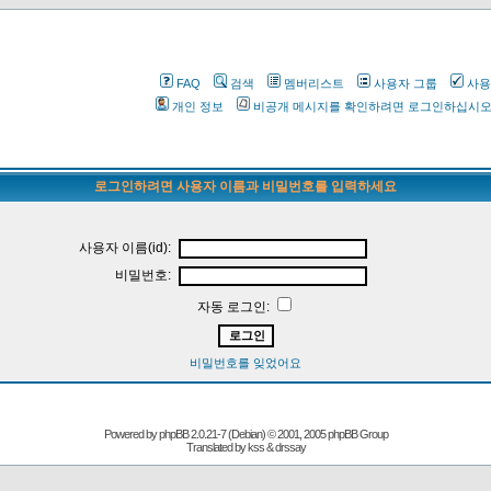
FAQ
검색
멤버리스트
사용자 그룹
사용
개인 정보
비공개 메시지를 확인하려면 로그인하십시
로그인하려면 사용자 이름과 비밀번호를 입력하세요
사용자 이름(id):
비밀번호:
자동 로그인:
비밀번호를 잊었어요
Powered by
phpBB
2.0.21-7 (Debian) © 2001, 2005 phpBB Group
Translated by kss & drssay