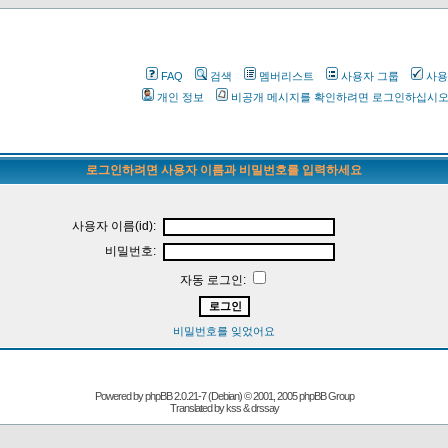
FAQ
검색
멤버리스트
사용자 그룹
사용
개인 정보
비공개 메시지를 확인하려면 로그인하십시
로그인하려면 사용자 이름과 비밀번호를 입력하세요
사용자 이름(id):
비밀번호:
자동 로그인:
비밀번호를 잊었어요
Powered by
phpBB
2.0.21-7 (Debian) © 2001, 2005 phpBB Group
Translated by kss & drssay