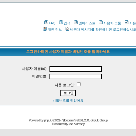
FAQ
검색
멤버리스트
사용자 그룹
사용
개인 정보
비공개 메시지를 확인하려면 로그인하십시
로그인하려면 사용자 이름과 비밀번호를 입력하세요
사용자 이름(id):
비밀번호:
자동 로그인:
비밀번호를 잊었어요
Powered by
phpBB
2.0.21-7 (Debian) © 2001, 2005 phpBB Group
Translated by kss & drssay