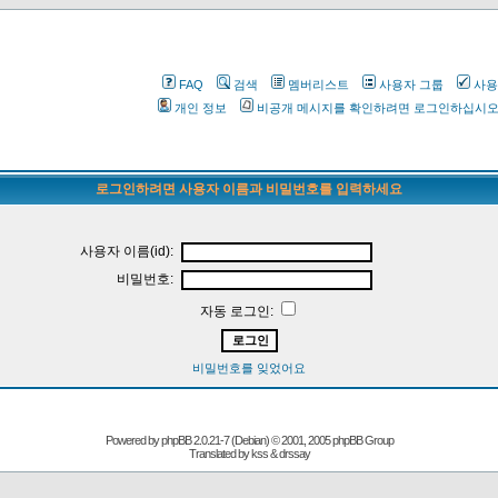
FAQ
검색
멤버리스트
사용자 그룹
사용
개인 정보
비공개 메시지를 확인하려면 로그인하십시
로그인하려면 사용자 이름과 비밀번호를 입력하세요
사용자 이름(id):
비밀번호:
자동 로그인:
비밀번호를 잊었어요
Powered by
phpBB
2.0.21-7 (Debian) © 2001, 2005 phpBB Group
Translated by kss & drssay