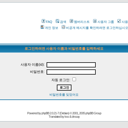
FAQ
검색
멤버리스트
사용자 그룹
사용
개인 정보
비공개 메시지를 확인하려면 로그인하십시
로그인하려면 사용자 이름과 비밀번호를 입력하세요
사용자 이름(id):
비밀번호:
자동 로그인:
비밀번호를 잊었어요
Powered by
phpBB
2.0.21-7 (Debian) © 2001, 2005 phpBB Group
Translated by kss & drssay