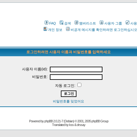
FAQ
검색
멤버리스트
사용자 그룹
사용
개인 정보
비공개 메시지를 확인하려면 로그인하십시
로그인하려면 사용자 이름과 비밀번호를 입력하세요
사용자 이름(id):
비밀번호:
자동 로그인:
비밀번호를 잊었어요
Powered by
phpBB
2.0.21-7 (Debian) © 2001, 2005 phpBB Group
Translated by kss & drssay