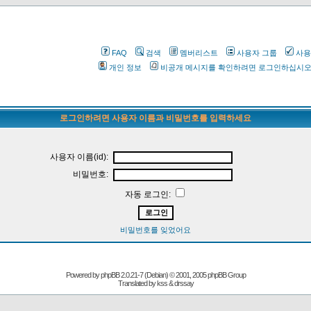
FAQ
검색
멤버리스트
사용자 그룹
사용
개인 정보
비공개 메시지를 확인하려면 로그인하십시
로그인하려면 사용자 이름과 비밀번호를 입력하세요
사용자 이름(id):
비밀번호:
자동 로그인:
비밀번호를 잊었어요
Powered by
phpBB
2.0.21-7 (Debian) © 2001, 2005 phpBB Group
Translated by kss & drssay