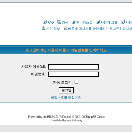
FAQ
검색
멤버리스트
사용자 그룹
사용
개인 정보
비공개 메시지를 확인하려면 로그인하십시
로그인하려면 사용자 이름과 비밀번호를 입력하세요
사용자 이름(id):
비밀번호:
자동 로그인:
비밀번호를 잊었어요
Powered by
phpBB
2.0.21-7 (Debian) © 2001, 2005 phpBB Group
Translated by kss & drssay