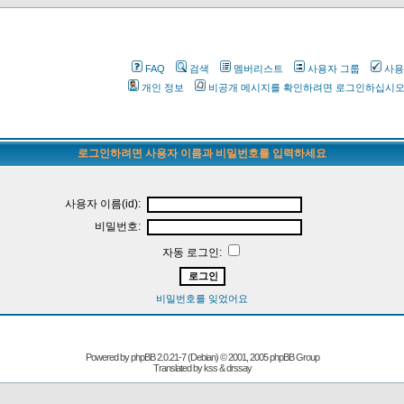
FAQ
검색
멤버리스트
사용자 그룹
사용
개인 정보
비공개 메시지를 확인하려면 로그인하십시
로그인하려면 사용자 이름과 비밀번호를 입력하세요
사용자 이름(id):
비밀번호:
자동 로그인:
비밀번호를 잊었어요
Powered by
phpBB
2.0.21-7 (Debian) © 2001, 2005 phpBB Group
Translated by kss & drssay