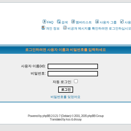
FAQ
검색
멤버리스트
사용자 그룹
사용
개인 정보
비공개 메시지를 확인하려면 로그인하십시
로그인하려면 사용자 이름과 비밀번호를 입력하세요
사용자 이름(id):
비밀번호:
자동 로그인:
비밀번호를 잊었어요
Powered by
phpBB
2.0.21-7 (Debian) © 2001, 2005 phpBB Group
Translated by kss & drssay