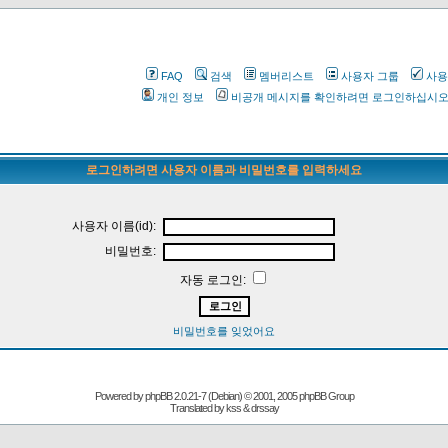
FAQ
검색
멤버리스트
사용자 그룹
사용
개인 정보
비공개 메시지를 확인하려면 로그인하십시
로그인하려면 사용자 이름과 비밀번호를 입력하세요
사용자 이름(id):
비밀번호:
자동 로그인:
비밀번호를 잊었어요
Powered by
phpBB
2.0.21-7 (Debian) © 2001, 2005 phpBB Group
Translated by kss & drssay