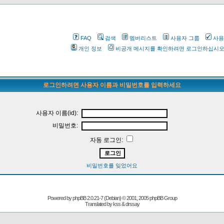
FAQ
검색
멤버리스트
사용자 그룹
사용
개인 정보
비공개 메시지를 확인하려면 로그인하십시
로그인하려면 사용자 이름과 비밀번호를 입력하세요
사용자 이름(id):
비밀번호:
자동 로그인:
비밀번호를 잊었어요
Powered by
phpBB
2.0.21-7 (Debian) © 2001, 2005 phpBB Group
Translated by kss & drssay