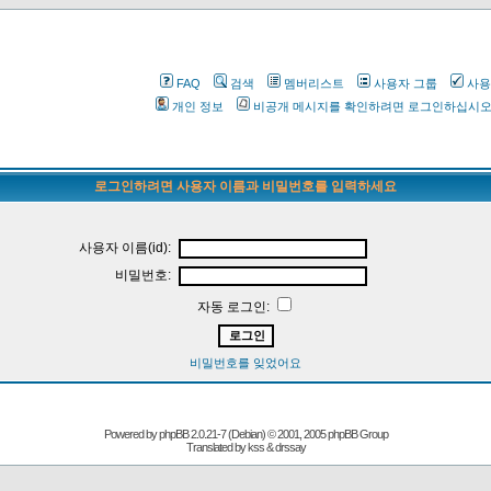
FAQ
검색
멤버리스트
사용자 그룹
사용
개인 정보
비공개 메시지를 확인하려면 로그인하십시
로그인하려면 사용자 이름과 비밀번호를 입력하세요
사용자 이름(id):
비밀번호:
자동 로그인:
비밀번호를 잊었어요
Powered by
phpBB
2.0.21-7 (Debian) © 2001, 2005 phpBB Group
Translated by kss & drssay