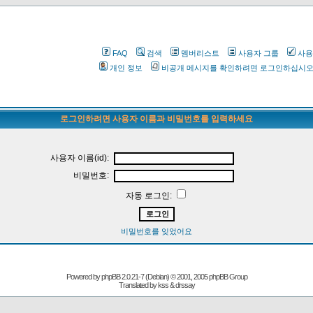
FAQ
검색
멤버리스트
사용자 그룹
사용
개인 정보
비공개 메시지를 확인하려면 로그인하십시
로그인하려면 사용자 이름과 비밀번호를 입력하세요
사용자 이름(id):
비밀번호:
자동 로그인:
비밀번호를 잊었어요
Powered by
phpBB
2.0.21-7 (Debian) © 2001, 2005 phpBB Group
Translated by kss & drssay