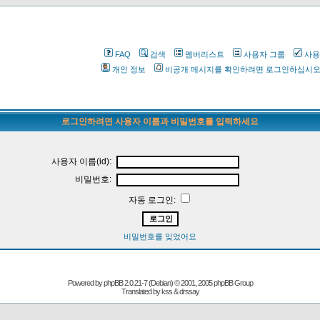
FAQ
검색
멤버리스트
사용자 그룹
사용
개인 정보
비공개 메시지를 확인하려면 로그인하십시
로그인하려면 사용자 이름과 비밀번호를 입력하세요
사용자 이름(id):
비밀번호:
자동 로그인:
비밀번호를 잊었어요
Powered by
phpBB
2.0.21-7 (Debian) © 2001, 2005 phpBB Group
Translated by kss & drssay