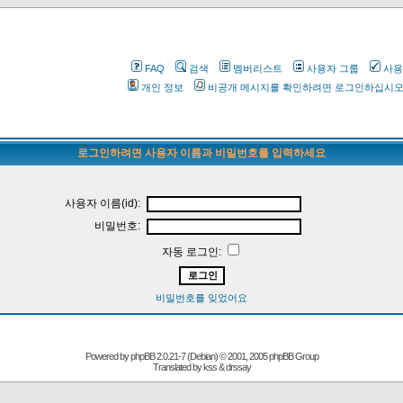
FAQ
검색
멤버리스트
사용자 그룹
사용
개인 정보
비공개 메시지를 확인하려면 로그인하십시
로그인하려면 사용자 이름과 비밀번호를 입력하세요
사용자 이름(id):
비밀번호:
자동 로그인:
비밀번호를 잊었어요
Powered by
phpBB
2.0.21-7 (Debian) © 2001, 2005 phpBB Group
Translated by kss & drssay