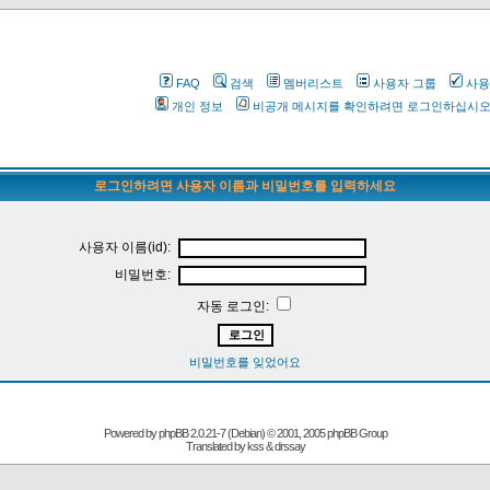
FAQ
검색
멤버리스트
사용자 그룹
사용
개인 정보
비공개 메시지를 확인하려면 로그인하십시
로그인하려면 사용자 이름과 비밀번호를 입력하세요
사용자 이름(id):
비밀번호:
자동 로그인:
비밀번호를 잊었어요
Powered by
phpBB
2.0.21-7 (Debian) © 2001, 2005 phpBB Group
Translated by kss & drssay