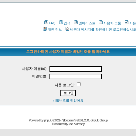
FAQ
검색
멤버리스트
사용자 그룹
사용
개인 정보
비공개 메시지를 확인하려면 로그인하십시
로그인하려면 사용자 이름과 비밀번호를 입력하세요
사용자 이름(id):
비밀번호:
자동 로그인:
비밀번호를 잊었어요
Powered by
phpBB
2.0.21-7 (Debian) © 2001, 2005 phpBB Group
Translated by kss & drssay