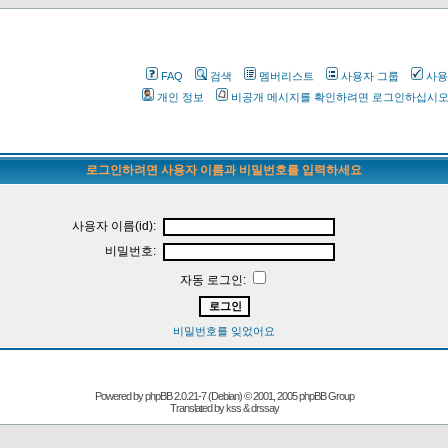
FAQ
검색
멤버리스트
사용자 그룹
사용
개인 정보
비공개 메시지를 확인하려면 로그인하십시
로그인하려면 사용자 이름과 비밀번호를 입력하세요
사용자 이름(id):
비밀번호:
자동 로그인:
비밀번호를 잊었어요
Powered by
phpBB
2.0.21-7 (Debian) © 2001, 2005 phpBB Group
Translated by kss & drssay