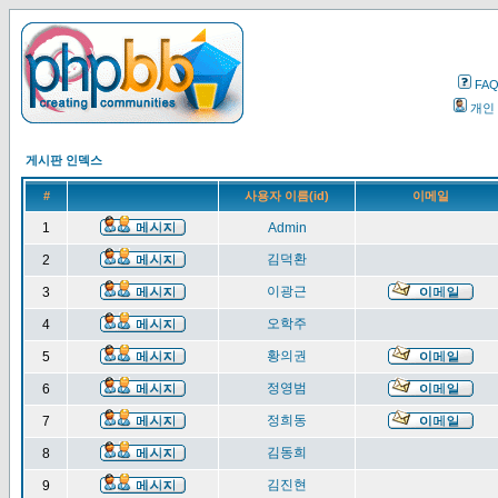
FA
개인
게시판 인덱스
#
사용자 이름(id)
이메일
1
Admin
김덕환
2
이광근
3
오학주
4
황의권
5
정영범
6
정희동
7
김동희
8
김진현
9