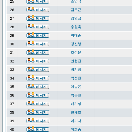
조영석
25
김호근
26
임연섭
27
홍원욱
28
박대준
29
강신행
30
조성문
31
안형찬
32
박기범
33
박성찬
34
이승윤
35
박동민
36
배기성
37
한재호
38
이기서
39
이희종
40