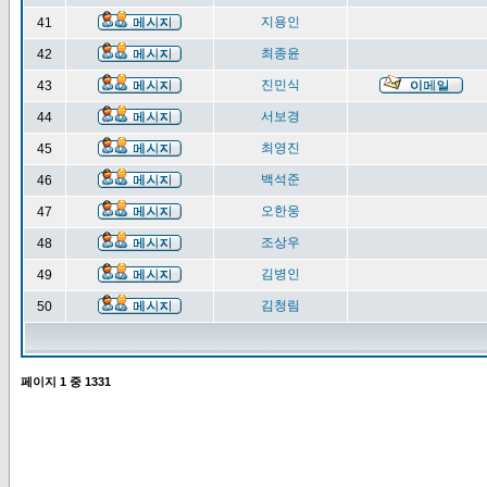
지용인
41
최종윤
42
진민식
43
서보경
44
최영진
45
백석준
46
오한웅
47
조상우
48
김병인
49
김청림
50
페이지
1
중
1331