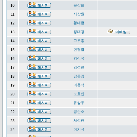
윤상필
10
서상원
11
황태현
12
정대경
13
고우종
14
현경렬
15
김상국
16
김성연
17
강문영
18
이용석
19
노효인
20
유상우
21
공순호
22
서성현
23
이기석
24