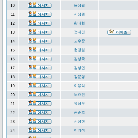
윤상필
10
서상원
11
황태현
12
정대경
13
고우종
14
현경렬
15
김상국
16
김성연
17
강문영
18
이용석
19
노효인
20
유상우
21
공순호
22
서성현
23
이기석
24