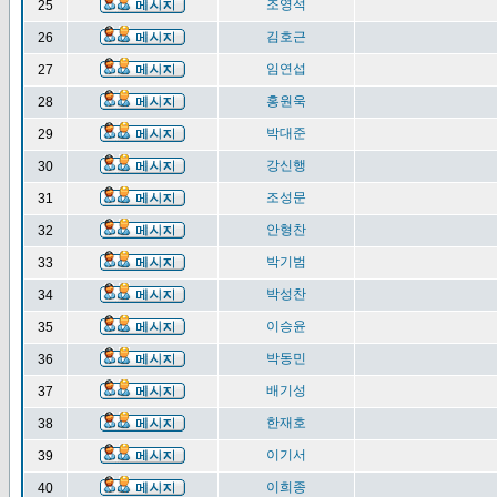
조영석
25
김호근
26
임연섭
27
홍원욱
28
박대준
29
강신행
30
조성문
31
안형찬
32
박기범
33
박성찬
34
이승윤
35
박동민
36
배기성
37
한재호
38
이기서
39
이희종
40