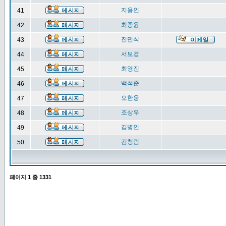
지용인
41
최종윤
42
진민식
43
서보경
44
최영진
45
백석준
46
오한웅
47
조상우
48
김병인
49
김청림
50
페이지
1
중
1331