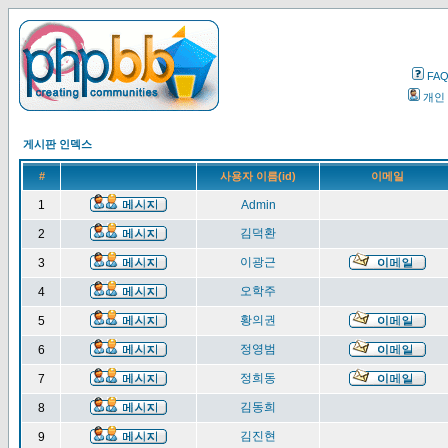
FA
개인
게시판 인덱스
#
사용자 이름(id)
이메일
1
Admin
김덕환
2
이광근
3
오학주
4
황의권
5
정영범
6
정희동
7
김동희
8
김진현
9