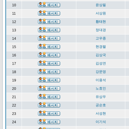
윤상필
10
서상원
11
황태현
12
정대경
13
고우종
14
현경렬
15
김상국
16
김성연
17
강문영
18
이용석
19
노효인
20
유상우
21
공순호
22
서성현
23
이기석
24