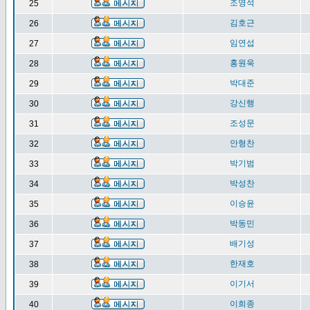
조영석
25
김호근
26
임연섭
27
홍원욱
28
박대준
29
강신행
30
조성문
31
안형찬
32
박기범
33
박성찬
34
이승윤
35
박동민
36
배기성
37
한재호
38
이기서
39
이희종
40