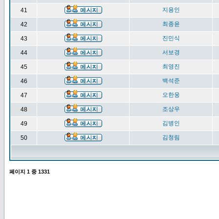
지용인
41
최종윤
42
진민식
43
서보경
44
최영진
45
백석준
46
오한웅
47
조상우
48
김병인
49
김청림
50
페이지
1
중
1331