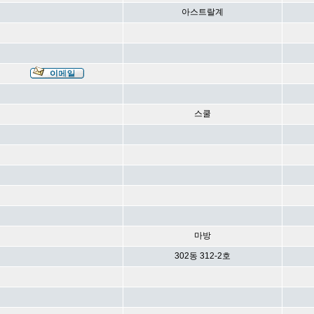
아스트랄계
스쿨
마방
302동 312-2호