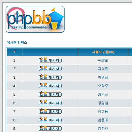
게시판 인덱스
#
사용자 이름(id)
1
Admin
김덕환
2
이광근
3
오학주
4
황의권
5
정영범
6
정희동
7
김동희
8
김진현
9