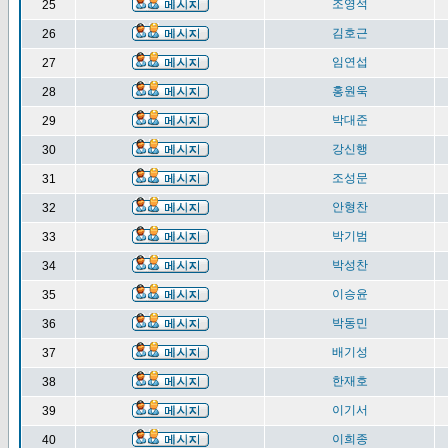
조영석
25
김호근
26
임연섭
27
홍원욱
28
박대준
29
강신행
30
조성문
31
안형찬
32
박기범
33
박성찬
34
이승윤
35
박동민
36
배기성
37
한재호
38
이기서
39
이희종
40