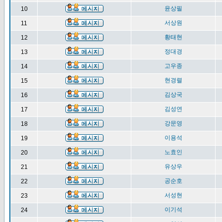
윤상필
10
서상원
11
황태현
12
정대경
13
고우종
14
현경렬
15
김상국
16
김성연
17
강문영
18
이용석
19
노효인
20
유상우
21
공순호
22
서성현
23
이기석
24