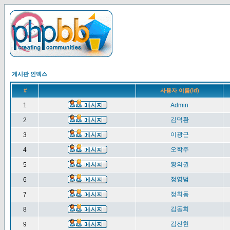
게시판 인덱스
#
사용자 이름(id)
1
Admin
김덕환
2
이광근
3
오학주
4
황의권
5
정영범
6
정희동
7
김동희
8
김진현
9