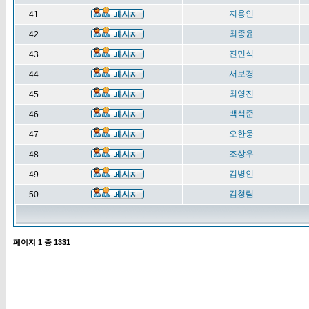
지용인
41
최종윤
42
진민식
43
서보경
44
최영진
45
백석준
46
오한웅
47
조상우
48
김병인
49
김청림
50
페이지
1
중
1331