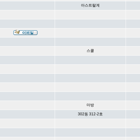
아스트랄계
스쿨
마방
302동 312-2호